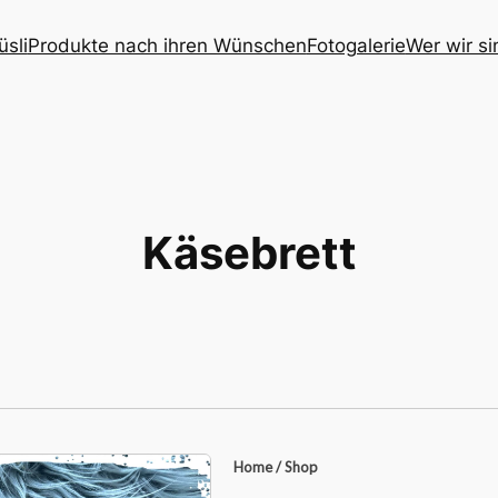
üsli
Produkte nach ihren Wünschen
Fotogalerie
Wer wir si
Käsebrett
Home
/
Shop