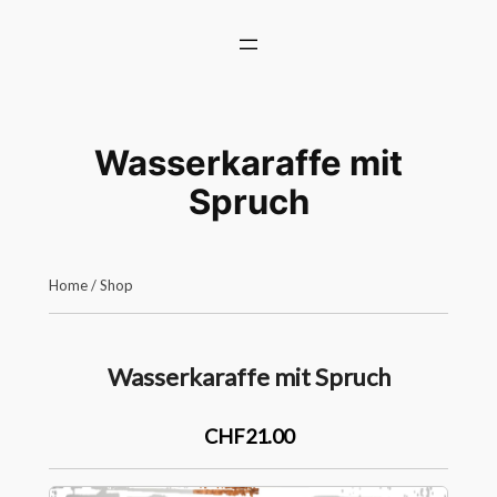
Zum
Inhalt
springen
Wasserkaraffe mit
Spruch
Home
/
Shop
Wasserkaraffe mit Spruch
CHF21.00